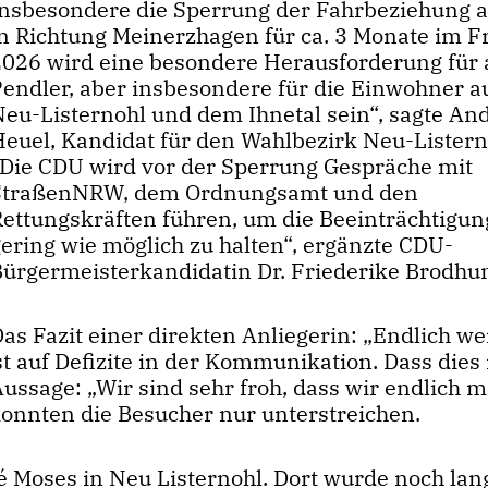
Insbesondere die Sperrung der Fahrbeziehung 
in Richtung Meinerzhagen für ca. 3 Monate im F
2026 wird eine besondere Herausforderung für 
Pendler, aber insbesondere für die Einwohner a
Neu-Listernohl und dem Ihnetal sein“, sagte An
Heuel, Kandidat für den Wahlbezirk Neu-Listern
Die CDU wird vor der Sperrung Gespräche mit
StraßenNRW, dem Ordnungsamt und den
Rettungskräften führen, um die Beeinträchtigun
gering wie möglich zu halten“, ergänzte CDU-
Bürgermeisterkandidatin Dr. Friederike Brodhu
as Fazit einer direkten Anliegerin: „Endlich we
t auf Defizite in der Kommunikation. Dass dies 
ussage: „Wir sind sehr froh, dass wir endlich m
 konnten die Besucher nur unterstreichen.
é Moses in Neu Listernohl. Dort wurde noch lan