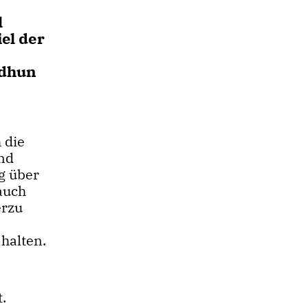
l
el der
odhun
 die
und
g über
auch
erzu
halten.
.