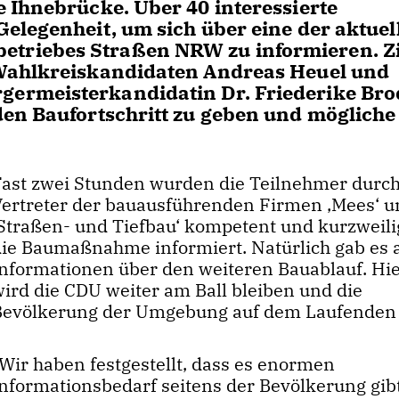
 Ihnebrücke. Über 40 interessierte
elegenheit, um sich über eine der aktuel
riebes Straßen NRW zu informieren. Zi
 Wahlkreiskandidaten Andreas Heuel und
ermeisterkandidatin Dr. Friederike Br
den Baufortschritt zu geben und mögliche
Fast zwei Stunden wurden die Teilnehmer durch
Vertreter der bauausführenden Firmen ‚Mees‘ 
Straßen- und Tiefbau‘ kompetent und kurzweili
die Baumaßnahme informiert. Natürlich gab es 
Informationen über den weiteren Bauablauf. Hi
wird die CDU weiter am Ball bleiben und die
Bevölkerung der Umgebung auf dem Laufenden 
Wir haben festgestellt, dass es enormen
Informationsbedarf seitens der Bevölkerung gibt