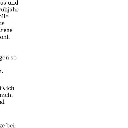
aus und
rühjahr
alle
us
dreas
ohl.
gen so
n.
iß ich
nicht
al
ge bei