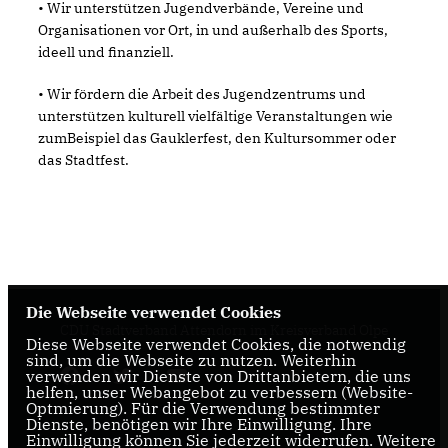
• Wir unterstützen Jugendverbände, Vereine und
Organisationen vor Ort, in und außerhalb des Sports,
ideell und finanziell.
• Wir fördern die Arbeit des Jugendzentrums und
unterstützen kulturell vielfältige Veranstaltungen wie
zumBeispiel das Gauklerfest, den Kultursommer oder
das Stadtfest.
Die Webseite verwendet Cookies
CDU Stadtverband Attendorn im Kreisverband Olpe
Diese Webseite verwendet Cookies, die notwendig
sind, um die Webseite zu nutzen. Weiterhin
verwenden wir Dienste von Drittanbietern, die uns
helfen, unser Webangebot zu verbessern (Website-
Optmierung). Für die Verwendung bestimmter
Dienste, benötigen wir Ihre Einwilligung. Ihre
Einwilligung können Sie jederzeit widerrufen. Weitere