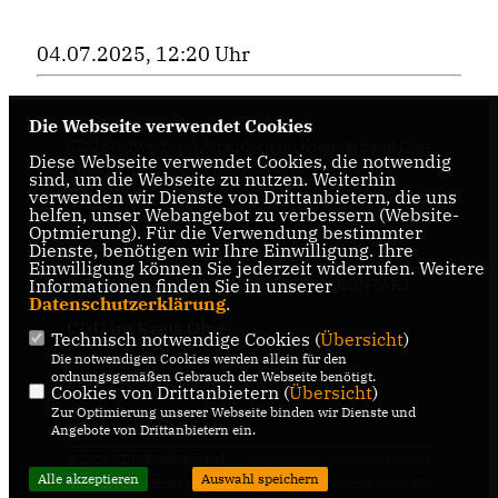
04.07.2025, 12:20 Uhr
Die Webseite verwendet Cookies
CDU Stadtverband Attendorn im Kreisverband Olpe
Diese Webseite verwendet Cookies, die notwendig
sind, um die Webseite zu nutzen. Weiterhin
verwenden wir Dienste von Drittanbietern, die uns
helfen, unser Webangebot zu verbessern (Website-
Optmierung). Für die Verwendung bestimmter
Dienste, benötigen wir Ihre Einwilligung. Ihre
Einwilligung können Sie jederzeit widerrufen. Weitere
IMPRESSUM
DATENSCHUTZ
KONTAKT
Informationen finden Sie in unserer
Datenschutzerklärung
.
CDU im Kreis Olpe
Technisch notwendige Cookies (
Übersicht
)
Die notwendigen Cookies werden allein für den
CDU NRW
ordnungsgemäßen Gebrauch der Webseite benötigt.
Cookies von Drittanbietern (
Übersicht
)
Zur Optimierung unserer Webseite binden wir Dienste und
CDU Deutschlands
Angebote von Drittanbietern ein.
@2026 CDU Stadtverband
Realisation: Sharkness Media
Alle akzeptieren
Auswahl speichern
Attendorn im Kreisverband
GmbH & Co. KG