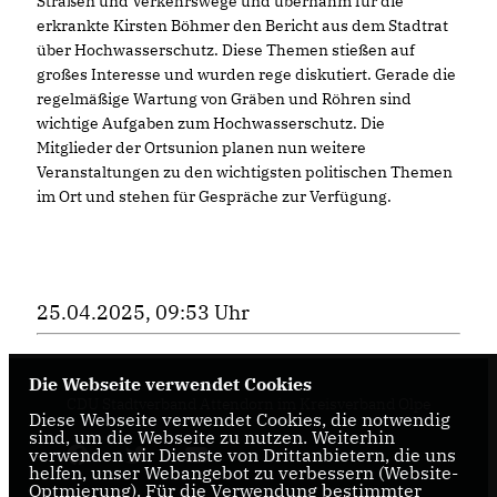
Straßen und Verkehrswege und übernahm für die
erkrankte Kirsten Böhmer den Bericht aus dem Stadtrat
über Hochwasserschutz. Diese Themen stießen auf
großes Interesse und wurden rege diskutiert. Gerade die
regelmäßige Wartung von Gräben und Röhren sind
wichtige Aufgaben zum Hochwasserschutz. Die
Mitglieder der Ortsunion planen nun weitere
Veranstaltungen zu den wichtigsten politischen Themen
im Ort und stehen für Gespräche zur Verfügung.
25.04.2025, 09:53 Uhr
Die Webseite verwendet Cookies
CDU Stadtverband Attendorn im Kreisverband Olpe
Diese Webseite verwendet Cookies, die notwendig
sind, um die Webseite zu nutzen. Weiterhin
verwenden wir Dienste von Drittanbietern, die uns
helfen, unser Webangebot zu verbessern (Website-
Optmierung). Für die Verwendung bestimmter