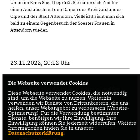
Union im Kreis Soest begrüßt. Sie nahm sich Zeit für
einen Austausch mit den Damen des Kreisvorstandes
Olpe und der Stadt Attendorn. Vielleicht sieht man sich
bald zu einem Gegenbesuch der Soester Frauen in
Attendorn wieder.
23.11.2022, 20:12 Uhr
Die Webseite verwendet Cookies
CDU Stadtverband Attendorn im Kreisverband Olpe
Diese Webseite verwendet Cookies, die notwendig
sind, um die Webseite zu nutzen. Weiterhin
verwenden wir Dienste von Drittanbietern, die uns
helfen, unser Webangebot zu verbessern (Website-
Optmierung). Für die Verwendung bestimmter
Dienste, benötigen wir Ihre Einwilligung. Ihre
Einwilligung können Sie jederzeit widerrufen. Weitere
IMPRESSUM
DATENSCHUTZ
KONTAKT
Informationen finden Sie in unserer
Datenschutzerklärung
.
CDU im Kreis Olpe